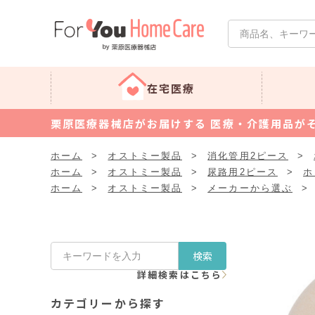
在宅医療
栗原医療器械店がお届けする 医療・介護用品が
ホーム
>
オストミー製品
>
消化管用2ピース
>
ホーム
>
オストミー製品
>
尿路用2ピース
>
ホ
ホーム
>
オストミー製品
>
メーカーから選ぶ
>
検索
詳細検索はこちら
カテゴリーから探す