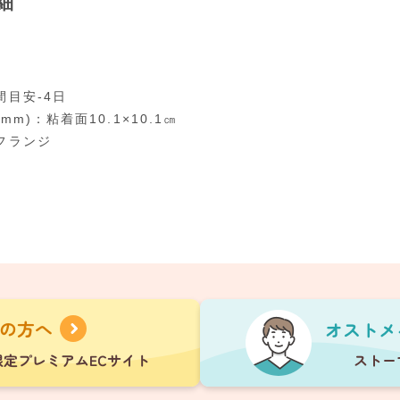
細
間目安-4日
mm)：粘着面10.1×10.1㎝
フランジ