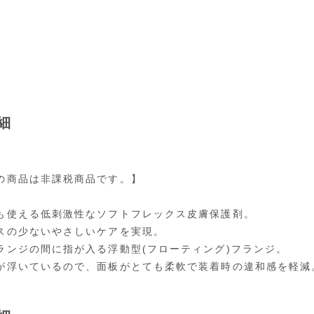
細
の商品は非課税商品です。】
も使える低刺激性なソフトフレックス皮膚保護剤。
スの少ないやさしいケアを実現。
ランジの間に指が入る浮動型(フローティング)フランジ。
が浮いているので、面板がとても柔軟で装着時の違和感を軽減