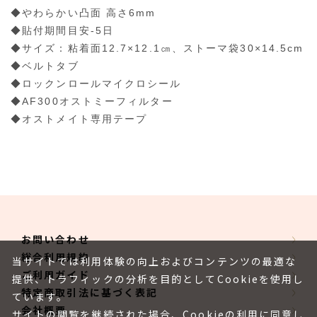
◆やわらかい凸面 高さ6mm
◆貼付期間目安-5日
◆サイズ：粘着面12.7×12.1㎝、ストーマ袋30×14.5cm
◆ベルトタブ
◆ロックンロールマイクロシール
◆AF300オストミーフィルター
◆オストメイト専用テープ
お問い合わせ
総合利用規約
当サイトでは利用体験の向上およびコンテンツの最適な
ご利用ガイド
提供、トラフィックの分析を目的としてCookieを使用し
特定商取引法に基づく表記
ています。
会社概要
サイトの閲覧を継続された場合、Cookieの利用に同意し