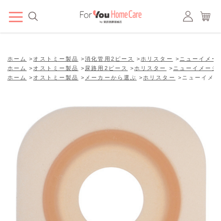
ホーム
>
オストミー製品
>
消化管用2ピース
>
ホリスター
>
ニューイメー
ホーム
>
オストミー製品
>
尿路用2ピース
>
ホリスター
>
ニューイメージ
ホーム
>
オストミー製品
>
メーカーから選ぶ
>
ホリスター
>
ニューイメージ