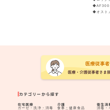
◆AF3
◆オスト
カテゴリーから探す
在宅医療
介護
衛生消
ガーゼ・洗浄・消毒
食事・健康食品
消毒・