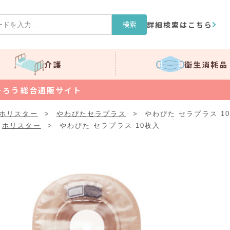
検索
詳細検索はこちら
介護
衛生消耗品
そろう総合通販サイト
ホリスター
>
やわぴたセラプラス
>
やわぴた セラプラス 1
ホリスター
>
やわぴた セラプラス 10枚入