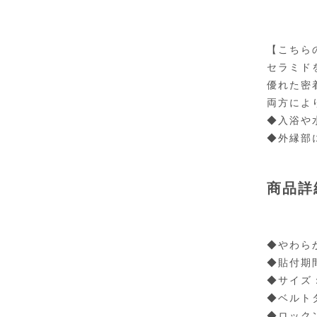
【こちら
セラミド
優れた密
両方によ
◆入浴や
◆外縁部
商品詳
◆やわら
◆貼付期
◆サイズ：
◆ベルト
◆ロック