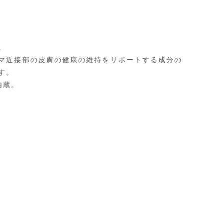
。
マ近接部の皮膚の健康の維持をサポートする成分の
す。
内蔵。