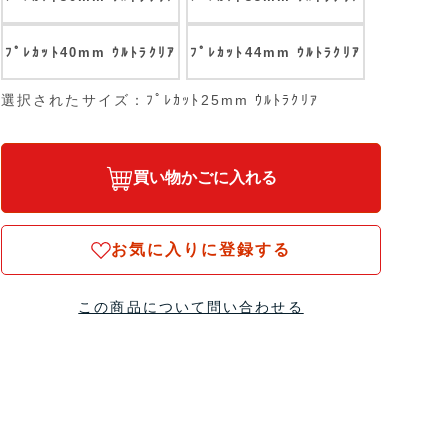
ﾌﾟﾚｶｯﾄ40mm ｳﾙﾄﾗｸﾘｱ
ﾌﾟﾚｶｯﾄ44mm ｳﾙﾄﾗｸﾘｱ
選択されたサイズ：ﾌﾟﾚｶｯﾄ25mm ｳﾙﾄﾗｸﾘｱ
買い物かごに入れる
お気に入りに登録する
この商品について問い合わせる