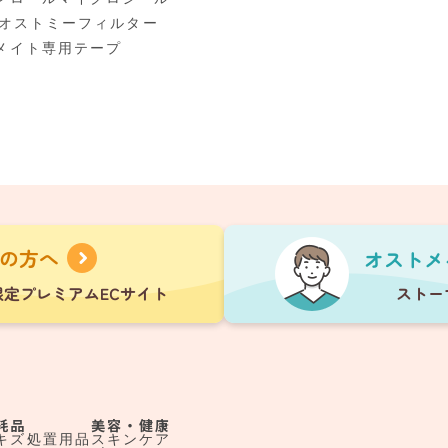
00オストミーフィルター
メイト専用テープ
耗品
美容・健康
キズ処置用品
スキンケア