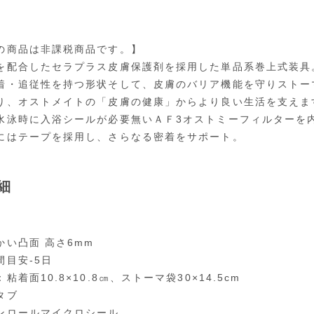
の商品は非課税商品です。】
を配合したセラプラス皮膚保護剤を採用した単品系巻上式装具
着・追従性を持つ形状そして、皮膚のバリア機能を守りストー
り、オストメイトの「皮膚の健康」からより良い生活を支えま
水泳時に入浴シールが必要無いＡＦ3オストミーフィルターを
にはテープを採用し、さらなる密着をサポート。
細
かい凸面 高さ6mm
間目安-5日
粘着面10.8×10.8㎝、ストーマ袋30×14.5cm
タブ
ンロールマイクロシール