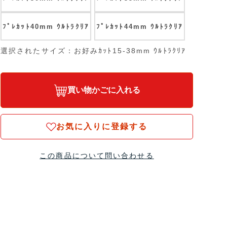
ﾌﾟﾚｶｯﾄ40mm ｳﾙﾄﾗｸﾘｱ
ﾌﾟﾚｶｯﾄ44mm ｳﾙﾄﾗｸﾘｱ
選択されたサイズ：お好みｶｯﾄ15-38mm ｳﾙﾄﾗｸﾘｱ
買い物かごに入れる
お気に入りに登録する
この商品について問い合わせる