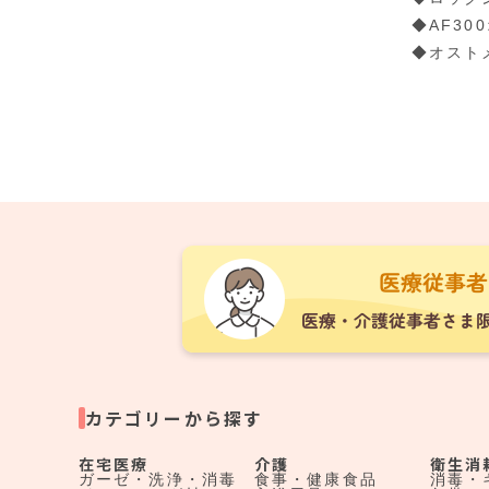
◆AF3
◆オスト
カテゴリーから探す
在宅医療
介護
衛生消
ガーゼ・洗浄・消毒
食事・健康食品
消毒・