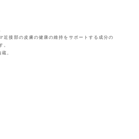
。
マ近接部の皮膚の健康の維持をサポートする成分の
す。
内蔵。