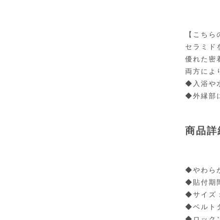
【こちら
セラミド
優れた密
両方によ
◆入浴や
◆外縁部
商品詳
◆やわら
◆貼付期
◆サイズ：
◆ベルト
◆ロック