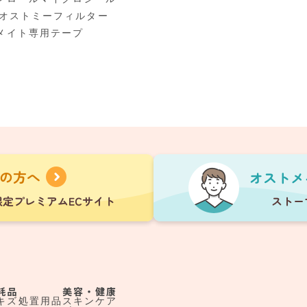
00オストミーフィルター
メイト専用テープ
耗品
美容・健康
キズ処置用品
スキンケア