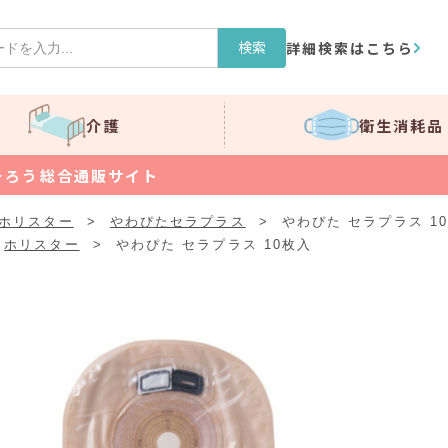
検索
詳細検索はこちら
介護
衛生消耗品
そろう総合通販サイト
ホリスター
>
やわぴたセラプラス
>
やわぴた セラプラス 1
ホリスター
>
やわぴた セラプラス 10枚入