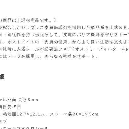
の商品は非課税商品です。】
を配合したセラプラス皮膚保護剤を採用した単品系巻上式装具
着・追従性を持つ形状そして、皮膚のバリア機能を守りストー
り、オストメイトの「皮膚の健康」からより良い生活を支えま
水泳時に入浴シールが必要無いＡＦ3オストミーフィルターを
にはテープを採用し、さらなる密着をサポート。
細
かい凸面 高さ6mm
間目安-5日
粘着面12.7×12.1㎝、ストーマ袋30×14.5cm
タブ
ンロールマイクロシール