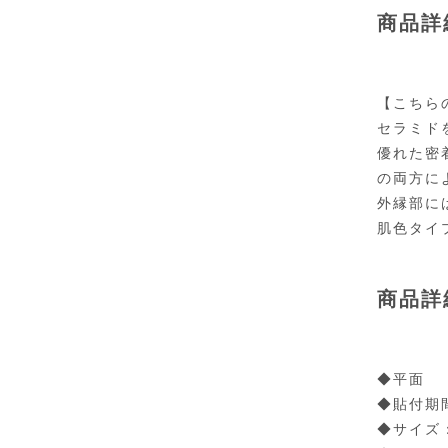
商品詳
【こちら
セラミド
優れた密
の両方に
外縁部に
肌色タイ
商品詳
◆平面
◆貼付期
◆サイズ：