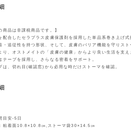
細
の商品は非課税商品です。】
を配合したセラプラス皮膚保護剤を採用した単品系巻き上げ式
着・追従性を持つ形状、そして、皮膚のバリア機能を守りスト
より、オストメイトの「皮膚の健康」からより良い生活を支え
はテープを採用し、さらなる密着をサポート。
プは、切れ目(確認窓)から必用な時だけストーマを確認。
細
間目安-5日
粘着面10.8×10.8㎝,ストーマ袋30×14.5㎝