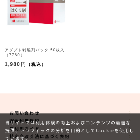
アダプト剥離剤パック 50枚入
（7760）
1,980円
お問い合わせ
総合利用規約
当サイトでは利用体験の向上およびコンテンツの最適な
ご利用ガイド
提供、トラフィックの分析を目的としてCookieを使用し
特定商取引法に基づく表記
ています。