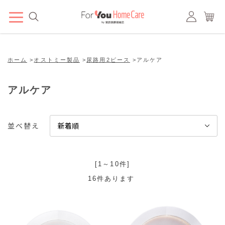
ホーム
>
オストミー製品
>
尿路用2ピース
>
アルケア
アルケア
並べ替え
[1～10件]
16
件あります