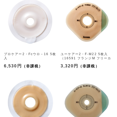
プロケアー2・Fcウロ－16 5枚
ユーケアー2・F-M22 5枚入
入
（16591 フランジM フリーカ
（13391 フランジ40mm プレ
ット16-34mm）
6,530円
3,320円
カット16mm）