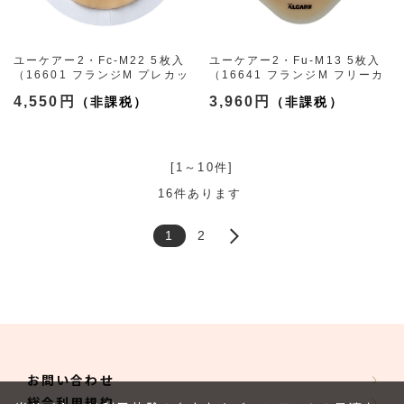
ユーケアー2・Fc-M22 5枚入
ユーケアー2・Fu-M13 5枚入
（16601 フランジM プレカッ
（16641 フランジM フリーカ
ト22mm）
ット7-34mm）
4,550円
3,960円
[1～10件]
16
件あります
1
2
お問い合わせ
総合利用規約