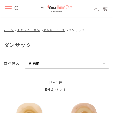
ホーム
>
オストミー製品
>
尿路用1ピース
>
ダンサック
ダンサック
並べ替え
[1～5件]
5
件あります