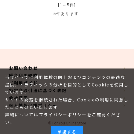
[1～5件]
5
件あります
お問い合わせ
総合利用規約
当サイトでは利用体験の向上およびコンテンツの最適な
ご利用ガイド
提供、トラフィックの分析を目的としてCookieを使用し
特定商取引法に基づく表記
ています。
会社概要
サイトの閲覧を継続された場合、Cookieの利用に同意し
個人情報保護ポリシー
たことものといたします。
詳細については
プライバシーポリシー
をご確認くださ
い。
© For You Online Store
承諾する