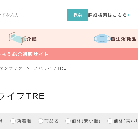
検索
詳細検索はこちら
介護
衛生消耗品
そろう総合通販サイト
ダンサック
>
ノバライフTRE
ライフTRE
え：
新着順
商品名
価格(安い順)
価格(高い