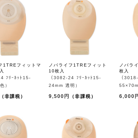
フ1TREフィットマ
ノバライフ1TREフィット
ノバライ
入
10枚入
枚入
4 ﾌﾘｰｶｯﾄ15-
（3082-24 ﾌﾘｰｶｯﾄ15-
（3018-
肌色）
24mm 透明）
55×70
9,500円
6,000