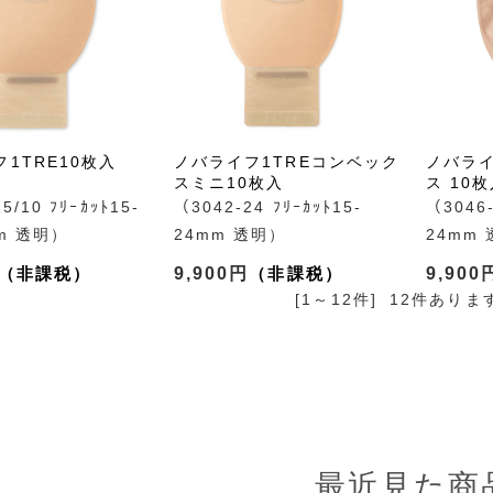
1TRE10枚入
ノバライフ1TREコンベック
ノバライ
スミニ10枚入
ス 10
5/10 ﾌﾘｰｶｯﾄ15-
（3042-24 ﾌﾘｰｶｯﾄ15-
（3046-
mm 透明）
24mm 透明）
24mm
9,900円
9,900
[1～12件]
12
件ありま
最近見た商