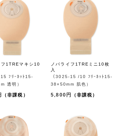
フ1TREマキシ10
ノバライフ1TREミニ10枚
入
15 ﾌﾘｰｶｯﾄ15-
（3025-15 /10 ﾌﾘｰｶｯﾄ15-
mm 透明）
38×50mm 肌色）
円
5,800円