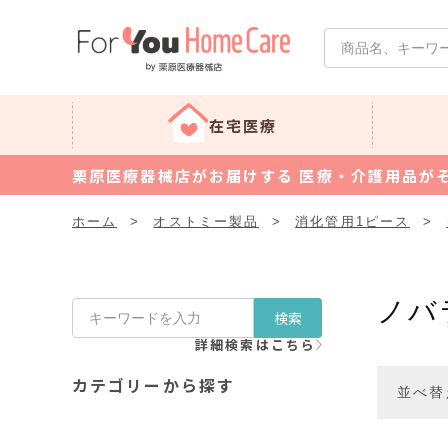
在宅医療
栗原医療器械店がお届けする 医療・介護用品が
ホーム
>
オストミー製品
>
消化管用1ピース
>
ノバ
検索
詳細検索はこちら
カテゴリーから探す
並べ替