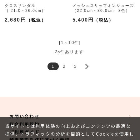
クロスサンダル
メッシュスリップオンシューズ
（ 21.0～26.0cm）
（22.0cm～30.0cm 3色）
2,680円
5,400円
[1～10件]
25
件あります
1
2
3
お問い合わせ
総合利用規約
当サイトでは利用体験の向上およびコンテンツの最適な
ご利用ガイド
提供、トラフィックの分析を目的としてCookieを使用し
特定商取引法に基づく表記