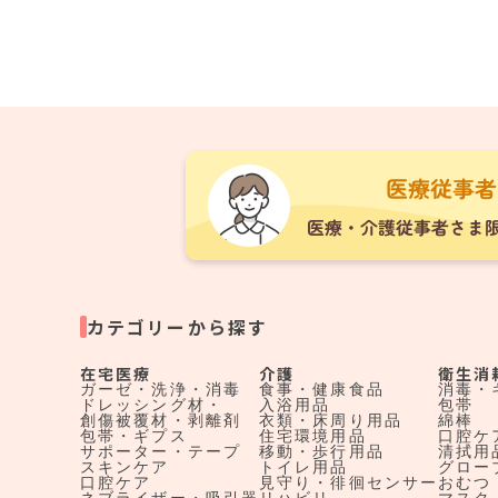
カテゴリーから探す
在宅医療
介護
衛生消
ガーゼ・洗浄・消毒
食事・健康食品
消毒・
ドレッシング材・
入浴用品
包帯
創傷被覆材・剥離剤
衣類・床周り用品
綿棒
包帯・ギプス
住宅環境用品
口腔ケ
サポーター・テープ
移動・歩行用品
清拭用
スキンケア
トイレ用品
グロー
口腔ケア
見守り・徘徊センサー
おむつ