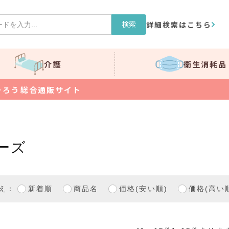
検索
詳細検索はこちら
介護
衛生消耗品
そろう総合通販サイト
ーズ
え：
新着順
商品名
価格(安い順)
価格(高い