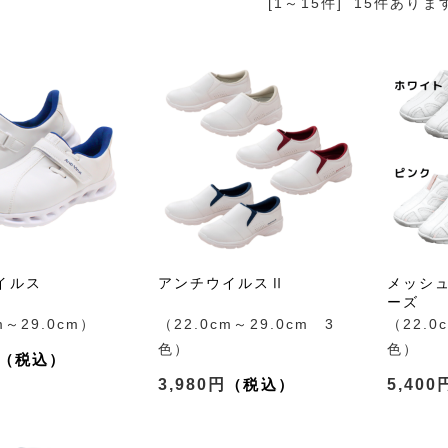
[1～15件]
15
件ありま
イルス
アンチウイルスⅡ
メッシ
ーズ
m～29.0cm）
（22.0cm～29.0cm 3
（22.0
色）
色）
3,980円
5,400