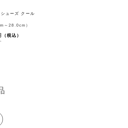
シューズ クール
cm～28.0cm）
円
す
品