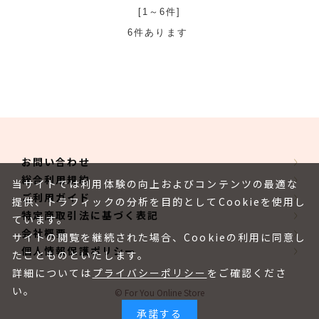
[1～6件]
6
件あります
お問い合わせ
総合利用規約
当サイトでは利用体験の向上およびコンテンツの最適な
ご利用ガイド
提供、トラフィックの分析を目的としてCookieを使用し
特定商取引法に基づく表記
ています。
会社概要
サイトの閲覧を継続された場合、Cookieの利用に同意し
個人情報保護ポリシー
たことものといたします。
詳細については
プライバシーポリシー
をご確認くださ
い。
© For You Online Store
承諾する