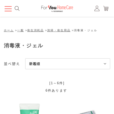
ホーム
>
一般
>
衛生消耗品
>
清掃・衛生用品
>
消毒液・ジェル
消毒液・ジェル
並べ替え
[1～6件]
6
件あります