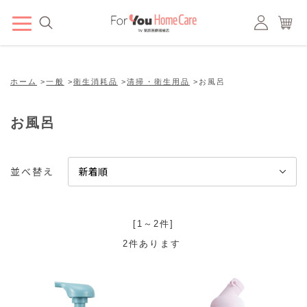
ホーム
>
一般
>
衛生消耗品
>
清掃・衛生用品
>
お風呂
お風呂
並べ替え
[1～2件]
2
件あります