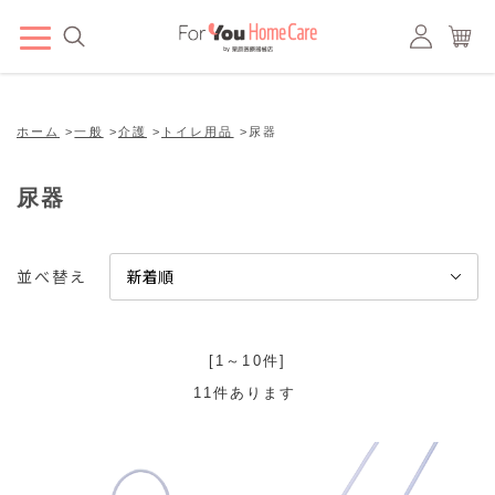
ホーム
>
一般
>
介護
>
トイレ用品
>
尿器
尿器
並べ替え
[1～10件]
11
件あります