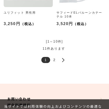
ユリフィット 男性用
サフィードELバルーンカテー
テル 10本
3,250円
3,520円
[1～10件]
11
件あります
1
2
お問い合わせ
総合利用規約
当サイトでは利用体験の向上およびコンテンツの最適な