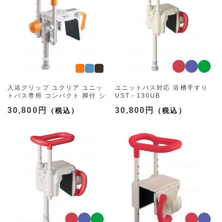
入浴グリップ ユクリア ユニッ
ユニットバス対応 浴槽手すり
トバス専用 コンパクト 脚付 シ
UST－130UB
ョート
（3色）
30,800円
30,800円
（130/200 3色）