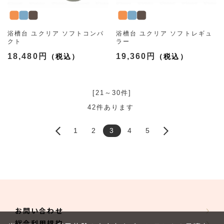
浴槽台 ユクリア ソフトコンパ
浴槽台 ユクリア ソフトレギュ
クト
ラー
（1220/1826 3色）
（1220/1826 3色）
18,480円
19,360円
[21～30件]
42
件あります
1
2
3
4
5
お問い合わせ
総合利用規約