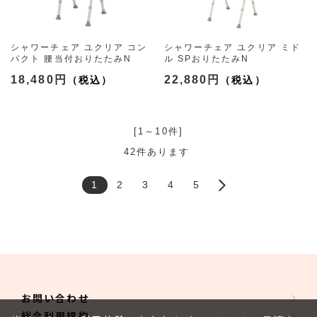
シャワーチェア ユクリア コン
シャワーチェア ユクリア ミド
パクト 腰当付おりたたみN
ル SPおりたたみN
（3色）
（3色）
18,480円
22,880円
[1～10件]
42
件あります
1
2
3
4
5
お問い合わせ
総合利用規約