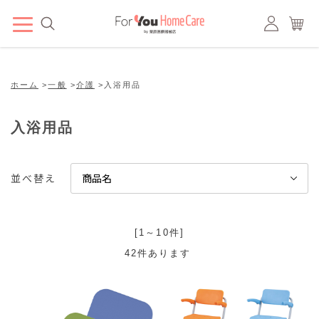
ホーム
>
一般
>
介護
>
入浴用品
入浴用品
並べ替え
[1～10件]
42
件あります