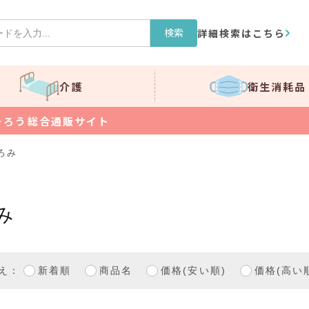
検索
詳細検索はこちら
介護
衛生消耗品
そろう総合通販サイト
ろみ
み
え：
新着順
商品名
価格(安い順)
価格(高い