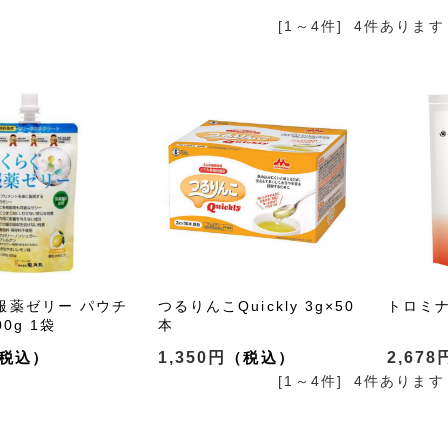
[1～4件]
4
件あります
服薬ゼリー パウチ
つるりんこQuickly 3g×50
トロミナ
0g 1袋
本
1,350円
2,678
[1～4件]
4
件あります