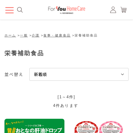
ホーム
>
一般
>
介護
>
食事・健康食品
>
栄養補助食品
栄養補助食品
並べ替え
[1～4件]
4
件あります