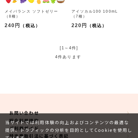
メイバランス ソフトゼリー
アイソカル100 100mL
（8種）
（7種）
240円
220円
[1～4件]
4
件あります
お問い合わせ
総合利用規約
当サイトでは利用体験の向上およびコンテンツの最適な
ご利用ガイド
提供、トラフィックの分析を目的としてCookieを使用し
特定商取引法に基づく表記
ています。