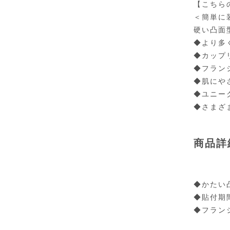
【こちら
＜簡単に
硬い凸面
◆より多
◆カップ
◆フラン
◆肌にや
◆ユニー
◆さまざ
商品詳
◆かたい
◆貼付期
◆フランジ