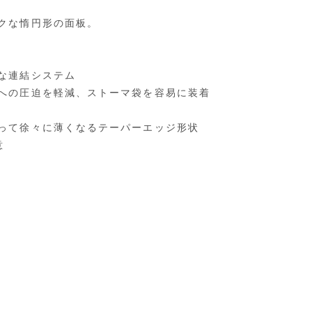
クな惰円形の面板。
な連結システム
への圧迫を軽減、ストーマ袋を容易に装着
って徐々に薄くなるテーパーエッジ形状
意