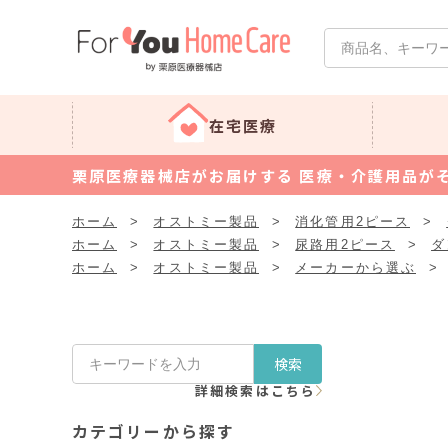
在宅医療
栗原医療器械店がお届けする 医療・介護用品が
ホーム
>
オストミー製品
>
消化管用2ピース
>
ホーム
>
オストミー製品
>
尿路用2ピース
>
ダ
ホーム
>
オストミー製品
>
メーカーから選ぶ
>
検索
詳細検索はこちら
カテゴリーから探す