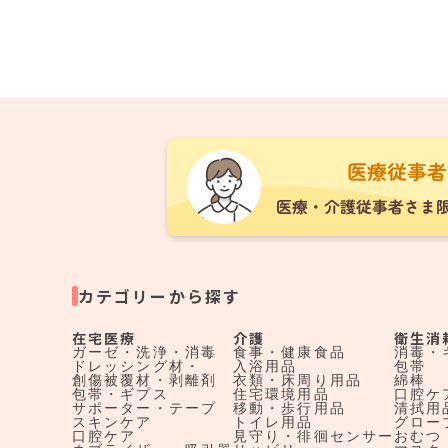
カテゴリーから探す
在宅医療
介護
衛生消
ガーゼ・洗浄・消毒
食事・健康食品
消毒・
ドレッシング材・
入浴用品
包帯
創傷被覆材・剥離剤
衣類・床周り用品
綿棒
包帯・ギプス
住宅環境用品
口腔ケ
サポーター・テープ
移動・歩行用品
清拭用
スキンケア
トイレ用品
グロー
口腔ケア
見守り・徘徊センサー
おむつ