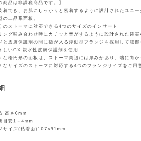
の商品は非課税商品です。】
装着でき、お肌にしっかりと密着するように設計されたユニー
型の二品系面板。
くのストーマに対応できる4つのサイズのインサート
リング噛み合わせ時にカチッと音がするように設計された確実
ジと皮膚保護剤の間に指が入る浮動型フランジを採用して腹部
さしいGX 親水性皮膚保護剤を使用
クな楕円形の面板は、ストーマ周辺には厚みがあり、端に向か
まなサイズのストーマに対応する4つのフランジサイズをご用
細
凸 高さ6mm
間目安1－4mm
サイズ(粘着面)107×91mm