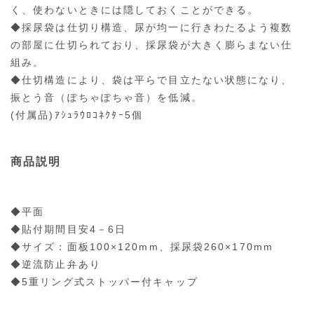
く、使わないときには隠しておくことができる。
◆採尿袋は仕切り構造、尿が均一に行きわたるよう複数
の部屋に仕切られており、採尿袋が大きく膨らまない仕
組み。
◆仕切構造により、袋は平らで目立たない状態になり、
振とう音（ぽちゃぽちゃ音）を低減。
(付属品)ｱｼｭﾗｳﾛｺﾈｸﾀｰ5個
商品説明
◆平面
◆貼付期間目安4－6日
◆サイズ：面板100×120mm、採尿袋260×170mm
◆逆流防止弁あり
◆5重リング式ストッパー付キャップ