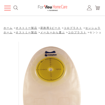
ホーム
>
オストミー製品
>
尿路用1ピース
>
コロプラスト
>
センシュラ
>
ホーム
>
オストミー製品
>
メーカーから選ぶ
>
コロプラスト
>
センシュラ1