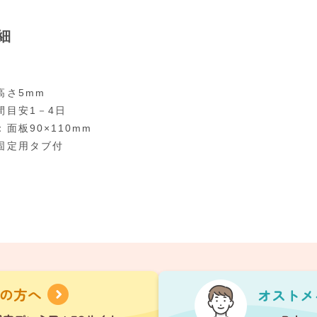
細
高さ5mm
間目安1－4日
面板90×110mm
固定用タブ付