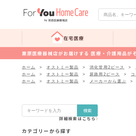
在宅医療
栗原医療器械店がお届けする 医療・介護用品が
ホーム
>
オストミー製品
>
消化管用2ピース
>
ホーム
>
オストミー製品
>
尿路用2ピース
>
コ
ホーム
>
オストミー製品
>
メーカーから選ぶ
>
検索
詳細検索はこちら
カテゴリーから探す