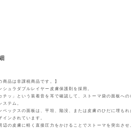
細
の商品は非課税商品です。】
ンシュラダブルレイヤー皮膚保護剤を採用。
カチッ」という装着音を耳で確認して、ストーマ袋の面板への
システム。
ンベックスの面板は、平坦、陥没、または皮膚のひだに埋もれ
ザインされています。
周辺の皮膚に軽く直接圧力をかけることでストーマを突出させ