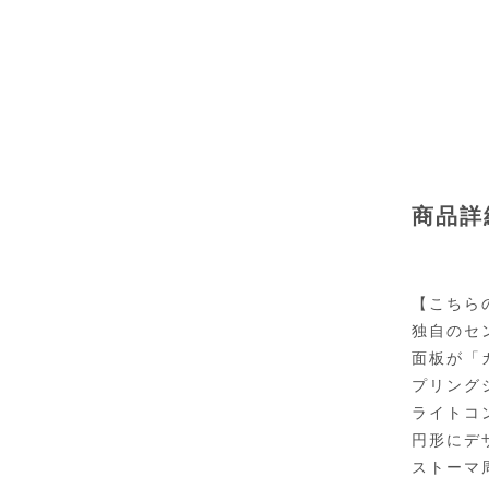
商品詳
【こちら
独自のセ
面板が「
プリング
ライトコ
円形にデ
ストーマ