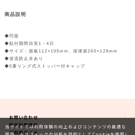
商品説明
◆凹面
◆貼付期間目安1－4日
◆サイズ：面板112×105mm、採便袋260×128mm
◆逆流防止弁あり
◆5重リング式ストッパー付キャップ
お問い合わせ
総合利用規約
当サイトでは利用体験の向上およびコンテンツの最適な
ご利用ガイド
提供、トラフィックの分析を目的としてCookieを使用し