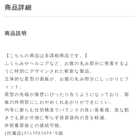
商品詳細
商品説明
【こちらの商品は非課税商品です。】
ふくらみやヘルニアなど、お腹の丸み部分に密着するよ
うに特別にデザインされた斬新な製品。
立体的な星型の面板が、お腹の丸み部分にしっかりとフ
ィット。
星型の先端が腹壁にぴったり合うようになっており、面
板の外周部にしわやめくれあがりができにくい。
均等に膨らむ仕切構造でバランスの良い装着感。急な動
きでも尿が片側に寄らず採尿袋内の音を軽減。
外部蓄尿袋との接続可能。
(付属品)ｱｼｭﾗｳﾛｺﾈｸﾀｰ5個