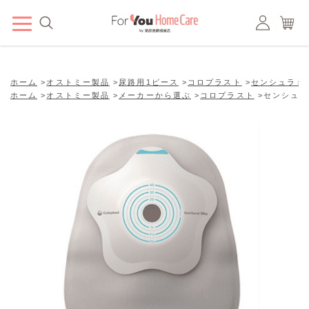
ホーム
>
オストミー製品
>
尿路用1ピース
>
コロプラスト
>
センシュラミ
ホーム
>
オストミー製品
>
メーカーから選ぶ
>
コロプラスト
>
センシュラ