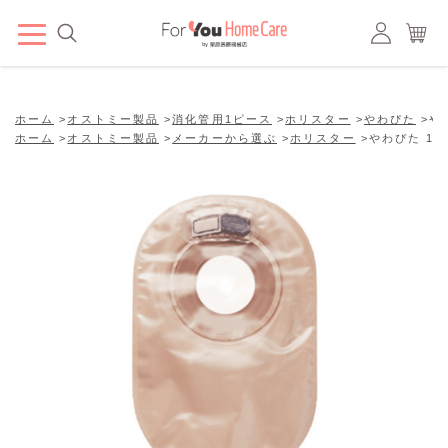
ホーム
>
オストミー製品
>
消化管用1ピース
>
ホリスター
>
やわぴた
>
や
ホーム
>
オストミー製品
>
メーカーから選ぶ
>
ホリスター
>
やわぴた 10