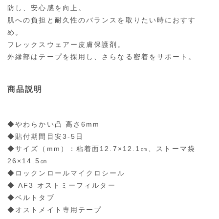
防し、安心感を向上。
肌への負担と耐久性のバランスを取りたい時におすす
め。
フレックスウェアー皮膚保護剤。
外縁部はテープを採用し、さらなる密着をサポート。
商品説明
◆やわらかい凸 高さ6mm
◆貼付期間目安3-5日
◆サイズ（mm）：粘着面12.7×12.1㎝、ストーマ袋
26×14.5㎝
◆ロックンロールマイクロシール
◆ AF3 オストミーフィルター
◆ベルトタブ
◆オストメイト専用テープ