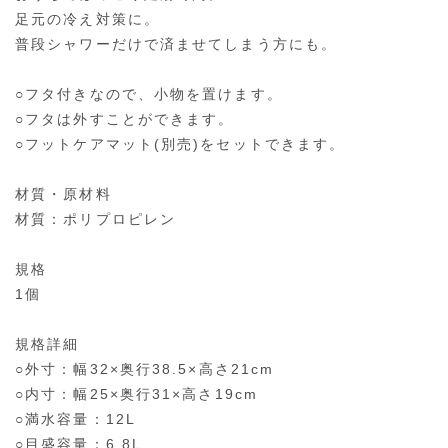
足元の冷え対策に。
普段シャワーだけで済ませてしまう方にも。
○フタ付きなので、小物を置けます。
○フタは外すことができます。
○フットケアマット(別売)をセットできます。
材質・原材料
材質：ポリプロピレン
規格
1個
規格詳細
○外寸：幅32×奥行38.5×高さ21cm
○内寸：幅25×奥行31×高さ19cm
○満水容量：12L
○目盛容量：6.8L