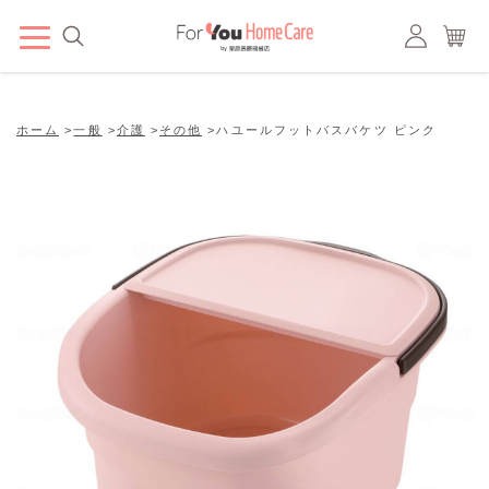
ホーム
>
一般
>
介護
>
その他
>
ハユールフットバスバケツ ピンク