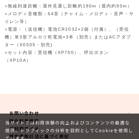
○無線到達距離：屋外見通し距離約180m（屋内約90m）
○メロディ音種類：64音（チャイム・メロディ・音声・サ
イレン等）
○電源：（送信機）電池CR2032×2個（付属）、（受信
機）単3形アルカリ乾電池×3本（別売）またはACアダプ
ター（X0505・別売)
○セット内容：受信機（XP700）、呼出ボタン
（XP10A）
お問い合わせ
総合利用規約
当サイトでは利用体験の向上およびコンテンツの最適な
ご利用ガイド
提供、トラフィックの分析を目的としてCookieを使用し
特定商取引法に基づく表記
ています。