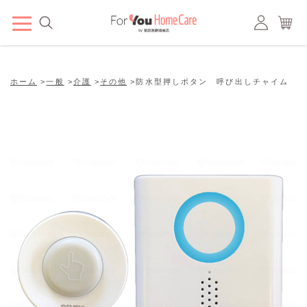
ホーム
>
一般
>
介護
>
その他
>
防水型押しボタン 呼び出しチャイム