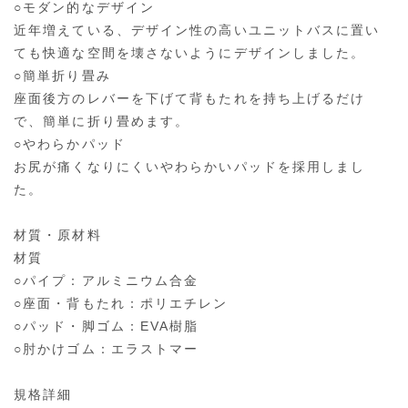
○モダン的なデザイン
近年増えている、デザイン性の高いユニットバスに置い
ても快適な空間を壊さないようにデザインしました。
○簡単折り畳み
座面後方のレバーを下げて背もたれを持ち上げるだけ
で、簡単に折り畳めます。
○やわらかパッド
お尻が痛くなりにくいやわらかいパッドを採用しまし
た。
材質・原材料
材質
○パイプ：アルミニウム合金
○座面・背もたれ：ポリエチレン
○パッド・脚ゴム：EVA樹脂
○肘かけゴム：エラストマー
規格詳細