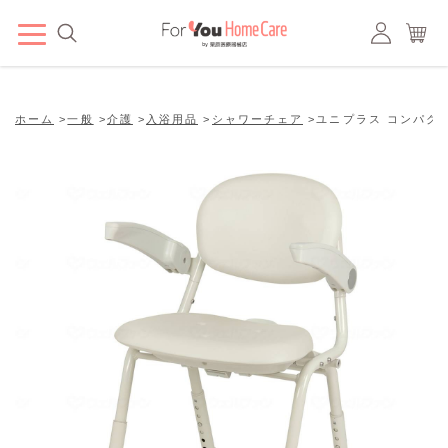
ホーム
>
一般
>
介護
>
入浴用品
>
シャワーチェア
>
ユニプラス コンパク