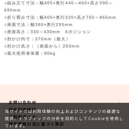
○組み立て寸法：幅405×奥行440～460×高さ590～
690mm
○折り畳み寸法：幅405×奥行220×高さ760～865mm
○座面寸法：幅380×奥行295mm
○座面高さ：330～430mm 6ポジション
○肘かけ内寸：370mm（最大）
○肘かけ高さ：（座面から）200mm
○最大使用者体重：80kg
お問い合わせ
総合利用規約
当サイトでは利用体験の向上およびコンテンツの最適な
ご利用ガイド
提供、トラフィックの分析を目的としてCookieを使用し
特定商取引法に基づく表記
ています。