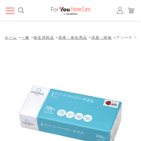
ホーム
>
一般
>
衛生消耗品
>
清掃・衛生用品
>
洗濯・掃除
>
アソース ペー