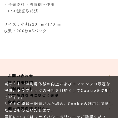
・蛍光染料・漂白剤不使用
・FSC認証取得済
サイズ：小判220mm×170mm
枚数：200枚×5パック
お問い合わせ
総合利用規約
当サイトでは利用体験の向上およびコンテンツの最適な
ご利用ガイド
提供、トラフィックの分析を目的としてCookieを使用し
特定商取引法に基づく表記
ています。
会社概要
サイトの閲覧を継続された場合、Cookieの利用に同意し
個人情報保護ポリシー
たことものといたします。
詳細については
プライバシーポリシー
をご確認くださ