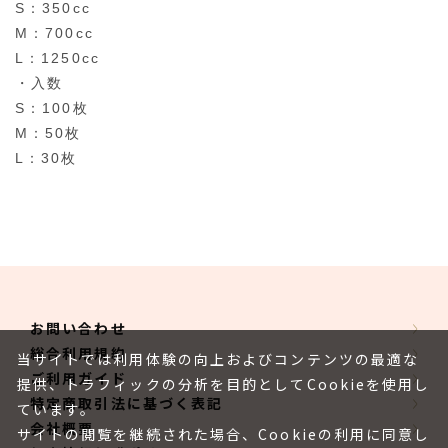
S：350cc
M：700cc
L：1250cc
・入数
S：100枚
M：50枚
L：30枚
お問い合わせ
総合利用規約
当サイトでは利用体験の向上およびコンテンツの最適な
ご利用ガイド
提供、トラフィックの分析を目的としてCookieを使用し
特定商取引法に基づく表記
ています。
会社概要
サイトの閲覧を継続された場合、Cookieの利用に同意し