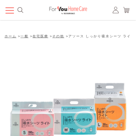
ホーム
>
一般
>
在宅医療
>
その他
>
アソース しっかり吸水シーツ ライト 