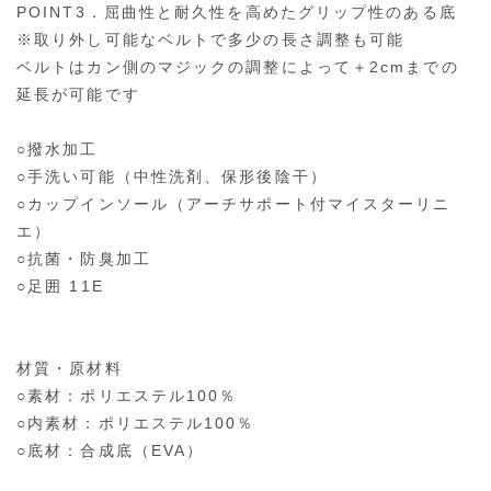
POINT3．屈曲性と耐久性を高めたグリップ性のある底
※取り外し可能なベルトで多少の長さ調整も可能
ベルトはカン側のマジックの調整によって＋2cmまでの
延長が可能です
○撥水加工
○手洗い可能（中性洗剤、保形後陰干）
○カップインソール（アーチサポート付マイスターリニ
エ）
○抗菌・防臭加工
○足囲 11E
材質・原材料
○素材：ポリエステル100％
○内素材：ポリエステル100％
○底材：合成底（EVA）