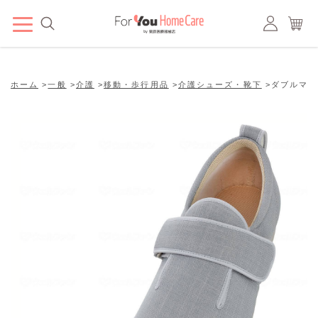
ホーム
>
一般
>
介護
>
移動・歩行用品
>
介護シューズ・靴下
>
ダブルマジッ