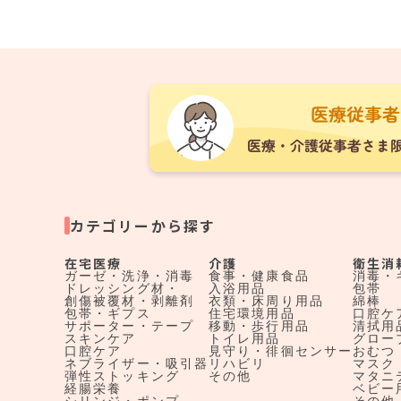
カテゴリーから探す
在宅医療
介護
衛生消
ガーゼ・洗浄・消毒
食事・健康食品
消毒・
ドレッシング材・
入浴用品
包帯
創傷被覆材・剥離剤
衣類・床周り用品
綿棒
包帯・ギプス
住宅環境用品
口腔ケ
サポーター・テープ
移動・歩行用品
清拭用
スキンケア
トイレ用品
グロー
口腔ケア
見守り・徘徊センサー
おむつ
ネブライザー・吸引器
リハビリ
マスク
弾性ストッキング
その他
マタニ
経腸栄養
ベビー