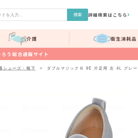
検索
詳細検索はこちら
介護
衛生消耗品
そろう総合通販サイト
護シューズ・靴下
>
ダブルマジックⅢ 9E 片足用 左 4L グレー