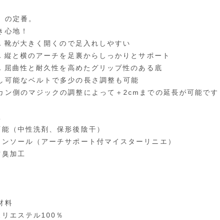
」の定番。
き心地！
T1．靴が大きく開くので足入れしやすい
T2．縦と横のアーチを足裏からしっかりとサポート
T3．屈曲性と耐久性を高めたグリップ性のある底
し可能なベルトで多少の長さ調整も可能
カン側のマジックの調整によって＋2cmまでの延長が可能です
工
可能（中性洗剤、保形後陰干）
インソール（アーチサポート付マイスターリニエ）
防臭加工
材料
ポリエステル100％