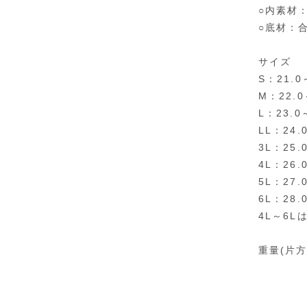
○内素材
○底材：
サイズ
S：21.0
M：22.0
L：23.0
LL：24.
3L：25.
4L：26.
5L：27.
6L：28.
4L～6
重量(片方