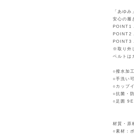
「あゆみ
安心の履
POIN
POIN
POIN
※取り外
ベルトは
○撥水加
○手洗い
○カップ
○抗菌・
○足囲 9E
材質・原
○素材：