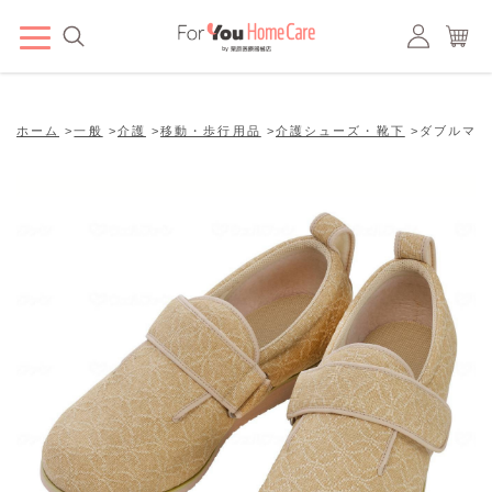
ホーム
>
一般
>
介護
>
移動・歩行用品
>
介護シューズ・靴下
>
ダブルマジ