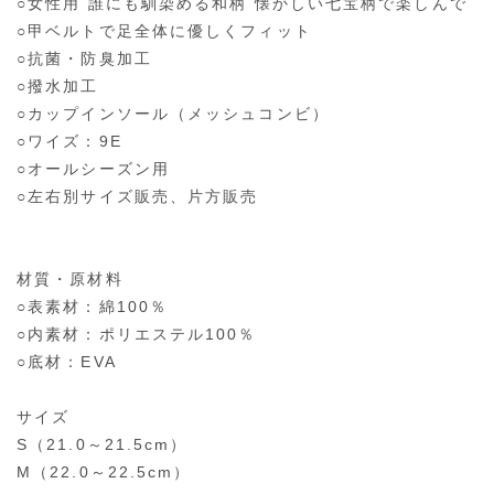
○女性用 誰にも馴染める和柄 懐かしい七宝柄で楽しんで
○甲ベルトで足全体に優しくフィット
○抗菌・防臭加工
○撥水加工
○カップインソール（メッシュコンビ）
○ワイズ：9E
○オールシーズン用
○左右別サイズ販売、片方販売
材質・原材料
○表素材：綿100％
○内素材：ポリエステル100％
○底材：EVA
サイズ
S（21.0～21.5cm）
M（22.0～22.5cm）