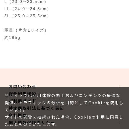
L（23.0～23.5cm）
LL（24.0～24.5cm）
3L（25.0～25.5cm）
重量（片方Lサイズ）
約195g
お問い合わせ
総合利用規約
当サイトでは利用体験の向上およびコンテンツの最適な
ご利用ガイド
提供、トラフィックの分析を目的としてCookieを使用し
特定商取引法に基づく表記
ています。
会社概要
サイトの閲覧を継続された場合、Cookieの利用に同意し
個人情報保護ポリシー
たことものといたします。