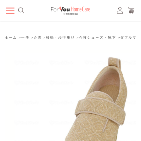
ホーム
>
一般
>
介護
>
移動・歩行用品
>
介護シューズ・靴下
>
ダブルマジッ