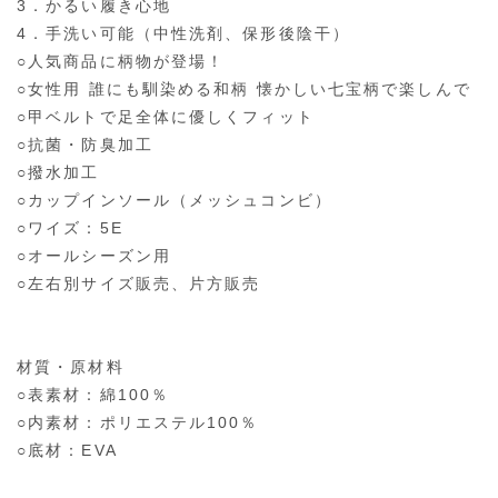
3．かるい履き心地
4．手洗い可能（中性洗剤、保形後陰干）
○人気商品に柄物が登場！
○女性用 誰にも馴染める和柄 懐かしい七宝柄で楽しんで
○甲ベルトで足全体に優しくフィット
○抗菌・防臭加工
○撥水加工
○カップインソール（メッシュコンビ）
○ワイズ：5E
○オールシーズン用
○左右別サイズ販売、片方販売
材質・原材料
○表素材：綿100％
○内素材：ポリエステル100％
○底材：EVA