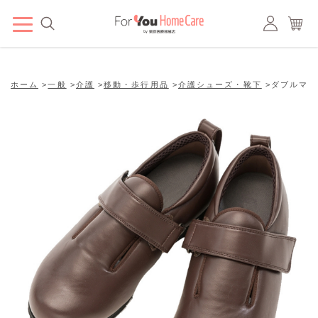
ホーム
>
一般
>
介護
>
移動・歩行用品
>
介護シューズ・靴下
>
ダブルマジッ