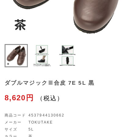
ダブルマジックⅢ合皮 7E 5L 黒
8,620円
商品コード
4537944130662
メーカー
TOKUTAKE
サイズ
5L
カラー
茶