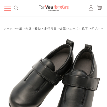
ホーム
>
一般
>
介護
>
移動・歩行用品
>
介護シューズ・靴下
>
ダブルマジ