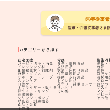
カテゴリーから探す
在宅医療
介護
衛生消
ガーゼ・洗浄・消毒
食事・健康食品
消毒・
ドレッシング材・
入浴用品
包帯
創傷被覆材・剥離剤
衣類・床周り用品
綿棒
包帯・ギプス
住宅環境用品
口腔ケ
サポーター・テープ
移動・歩行用品
清拭用
スキンケア
トイレ用品
グロー
口腔ケア
見守り・徘徊センサー
おむつ
ネブライザー・吸引器
リハビリ
マスク
弾性ストッキング
その他
マタニ
経腸栄養
ベビー
シリンジ・ポンプ
その他
呼吸器・訓練機器
食品・栄養
その他