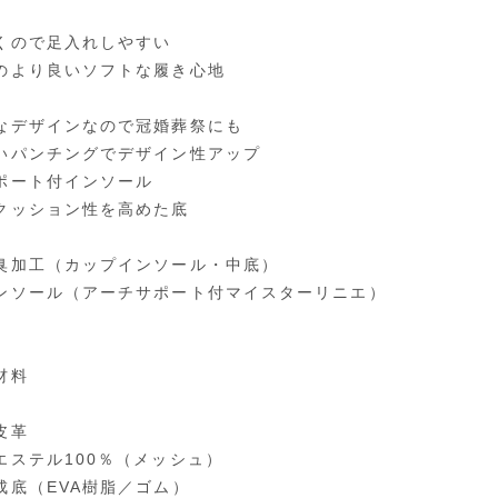
くので足入れしやすい
のより良いソフトな履き心地
なデザインなので冠婚葬祭にも
いパンチングでデザイン性アップ
ポート付インソール
クッション性を高めた底
臭加工（カップインソール・中底）
ンソール（アーチサポート付マイスターリニエ）
材料
皮革
エステル100％（メッシュ）
成底（EVA樹脂／ゴム）