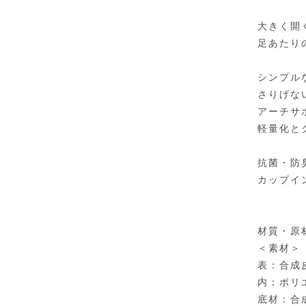
大きく開
足あたり
シンプル
さりげな
アーチサ
軽量化と
抗菌・防
カップイ
材質・原
＜素材＞
表：合成
内：ポリ
底材：合