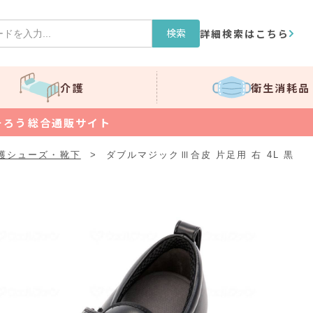
検索
詳細検索はこちら
介護
衛生消耗品
そろう総合通販サイト
護シューズ・靴下
>
ダブルマジックⅢ合皮 片足用 右 4L 黒