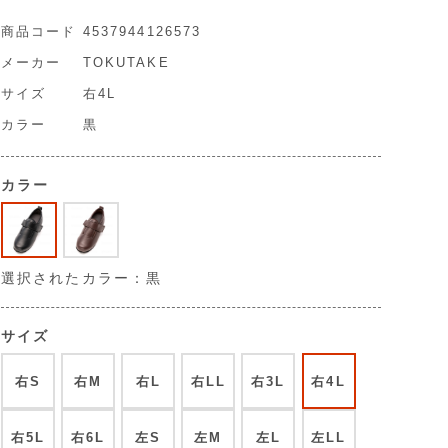
商品コード
4537944126573
メーカー
TOKUTAKE
サイズ
右4L
カラー
黒
カラー
選択されたカラー：黒
サイズ
右S
右M
右L
右LL
右3L
右4L
右5L
右6L
左S
左M
左L
左LL