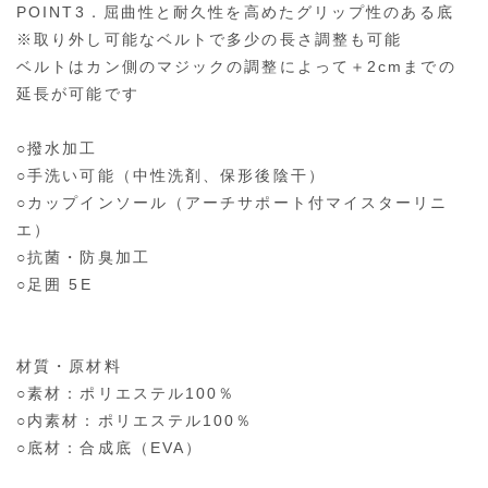
POINT3．屈曲性と耐久性を高めたグリップ性のある底
※取り外し可能なベルトで多少の長さ調整も可能
ベルトはカン側のマジックの調整によって＋2cmまでの
延長が可能です
○撥水加工
○手洗い可能（中性洗剤、保形後陰干）
○カップインソール（アーチサポート付マイスターリニ
エ）
○抗菌・防臭加工
○足囲 5E
材質・原材料
○素材：ポリエステル100％
○内素材：ポリエステル100％
○底材：合成底（EVA）