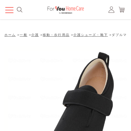
ホーム
>
一般
>
介護
>
移動・歩行用品
>
介護シューズ・靴下
>
ダブルマジッ