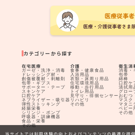
カテゴリーから探す
在宅医療
介護
衛生消
ガーゼ・洗浄・消毒
食事・健康食品
消毒・
ドレッシング材・
入浴用品
包帯
創傷被覆材・剥離剤
衣類・床周り用品
綿棒
包帯・ギプス
住宅環境用品
口腔ケ
サポーター・テープ
移動・歩行用品
清拭用
スキンケア
トイレ用品
グロー
口腔ケア
見守り・徘徊センサー
おむつ
ネブライザー・吸引器
リハビリ
マスク
弾性ストッキング
その他
マタニ
経腸栄養
ベビー
シリンジ・ポンプ
その他
呼吸器・訓練機器
食品・栄養
その他
当サイトでは利用体験の向上およびコンテンツの最適な提供