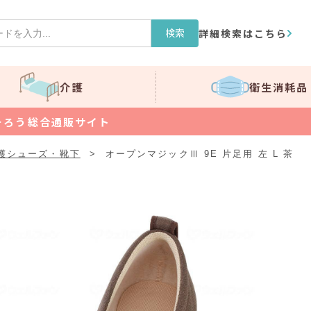
検索
詳細検索はこちら
介護
衛生消耗品
そろう総合通販サイト
護シューズ・靴下
>
オープンマジックⅢ 9E 片足用 左 L 茶