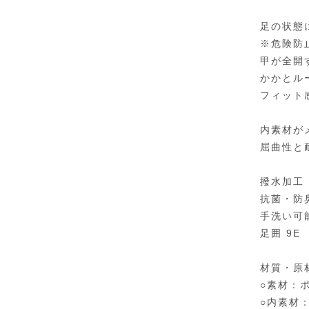
足の状態
※危険防
甲が全開
かかとル
フィット
内素材が
屈曲性と
撥水加工
抗菌・防
手洗い可
足囲 9E
材質・原
○素材：
○内素材