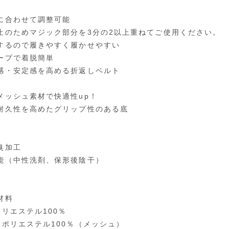
に合わせて調整可能
止のためマジック部分を3分の2以上重ねてご使用ください。
するので履きやすく履かせやすい
ープで着脱簡単
感・安定感を高める折返しベルト
メッシュ素材で快適性up！
耐久性を高めたグリップ性のある底
臭加工
能（中性洗剤、保形後陰干）
材料
ポリエステル100％
：ポリエステル100％（メッシュ）