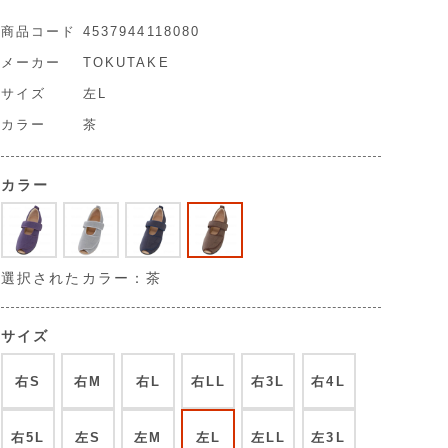
商品コード
4537944118080
メーカー
TOKUTAKE
サイズ
左L
カラー
茶
カラー
選択されたカラー：茶
サイズ
右S
右M
右L
右LL
右3L
右4L
右5L
左S
左M
左L
左LL
左3L