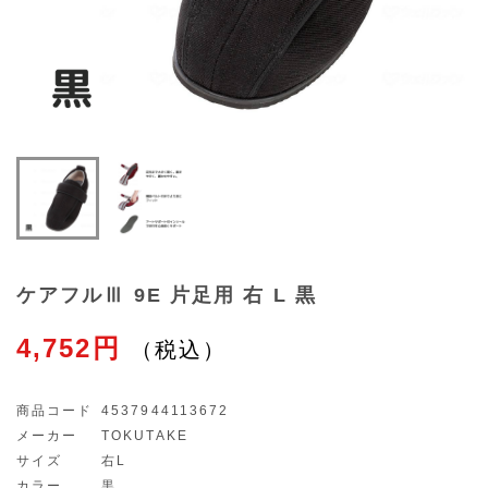
ケアフルⅢ 9E 片足用 右 L 黒
4,752円
商品コード
4537944113672
メーカー
TOKUTAKE
サイズ
右L
カラー
黒