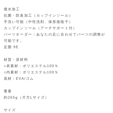
撥水加工
抗菌・防臭加工（カップインソール）
手洗い可能（中性洗剤、保形後陰干）
カップインソール（アーチサポート付）
パーツオーダー：あなたの足に合わせてパーツの調整が
可能です。
足囲 9E
材質・原材料
○表素材：ポリエステル100％
○内素材：ポリエステル100％
底材：EVA/ゴム
重量
約265g（片方Lサイズ）
サイズ