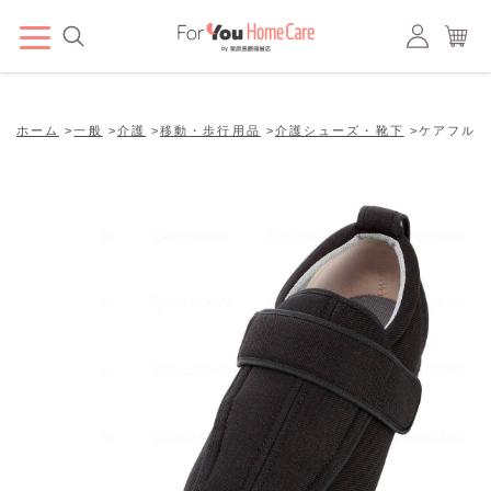
ホーム
>
一般
>
介護
>
移動・歩行用品
>
介護シューズ・靴下
>
ケアフルⅢ 