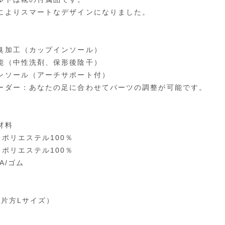
によりスマートなデザインになりました。
臭加工（カップインソール）
能（中性洗剤、保形後陰干）
ンソール（アーチサポート付）
ーダー：あなたの足に合わせてパーツの調整が可能です。
材料
：ポリエステル100％
：ポリエステル100％
A/ゴム
（片方Lサイズ）