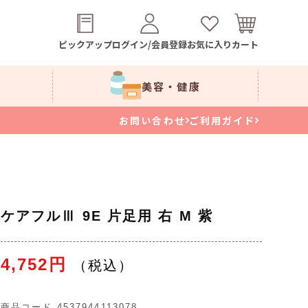
ピックアップ
ログイン/会員登録
お気に入り
カート
美容・健康
お問い合わせ
ご利用ガイド
ケアフルⅢ 9E 片足用 右 M 紫
4,752円
商品コード
4537944113078