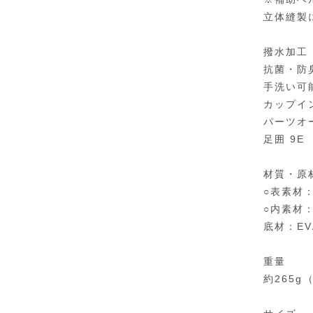
立体縫製
撥水加工
抗菌・防
手洗い可
カップイ
パーツオ
足囲 9E
材質・原
○表素材
○内素材
底材：EV
重量
約265g