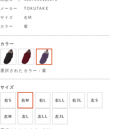
メーカー
TOKUTAKE
サイズ
右M
カラー
紫
カラー
選択されたカラー：紫
サイズ
右S
右M
右L
右LL
右3L
左S
左M
左L
左LL
左3L