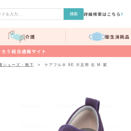
検索
詳細検索はこちら
介護
衛生消耗品
そろう総合通販サイト
護シューズ・靴下
>
ケアフルⅢ 9E 片足用 右 M 紫