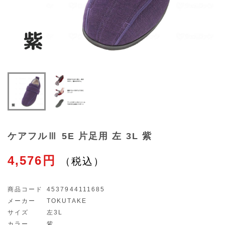
ケアフルⅢ 5E 片足用 左 3L 紫
4,576円
商品コード
4537944111685
メーカー
TOKUTAKE
サイズ
左3L
カラー
紫