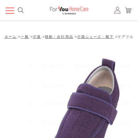
ホーム
>
一般
>
介護
>
移動・歩行用品
>
介護シューズ・靴下
>
ケアフルⅢ 