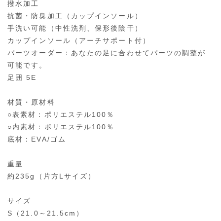
撥水加工
抗菌・防臭加工（カップインソール）
手洗い可能（中性洗剤、保形後陰干）
カップインソール（アーチサポート付）
パーツオーダー：あなたの足に合わせてパーツの調整が
可能です。
足囲 5E
材質・原材料
○表素材：ポリエステル100％
○内素材：ポリエステル100％
底材：EVA/ゴム
重量
約235g（片方Lサイズ）
サイズ
S（21.0～21.5cm）