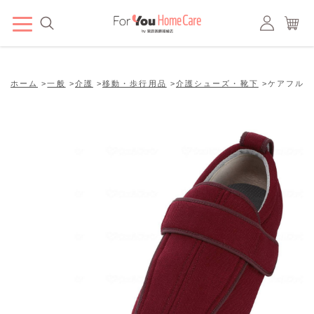
ホーム
>
一般
>
介護
>
移動・歩行用品
>
介護シューズ・靴下
>
ケアフルⅢ 