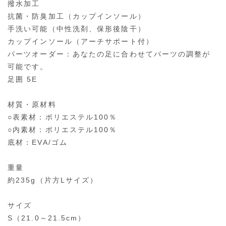
撥水加工
抗菌・防臭加工（カップインソール）
手洗い可能（中性洗剤、保形後陰干）
カップインソール（アーチサポート付）
パーツオーダー：あなたの足に合わせてパーツの調整が
可能です。
足囲 5E
材質・原材料
○表素材：ポリエステル100％
○内素材：ポリエステル100％
底材：EVA/ゴム
重量
約235g（片方Lサイズ）
サイズ
S（21.0～21.5cm）