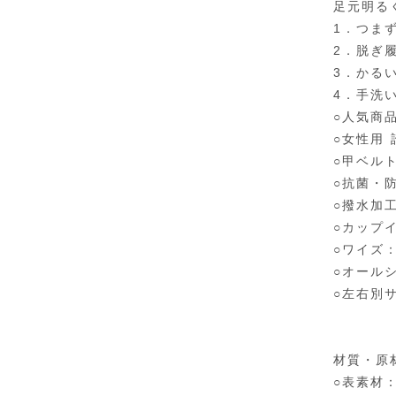
足元明る
1．つま
2．脱ぎ
3．かる
4．手洗
○人気商
○女性用
○甲ベル
○抗菌・
○撥水加
○カップ
○ワイズ：
○オール
○左右別
材質・原
○表素材：