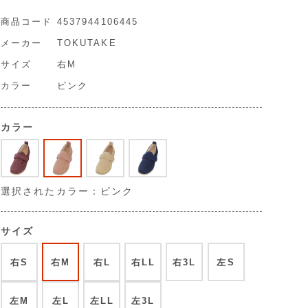
商品コード
4537944106445
メーカー
TOKUTAKE
サイズ
右M
カラー
ピンク
カラー
選択されたカラー：ピンク
サイズ
右S
右M
右L
右LL
右3L
左S
左M
左L
左LL
左3L