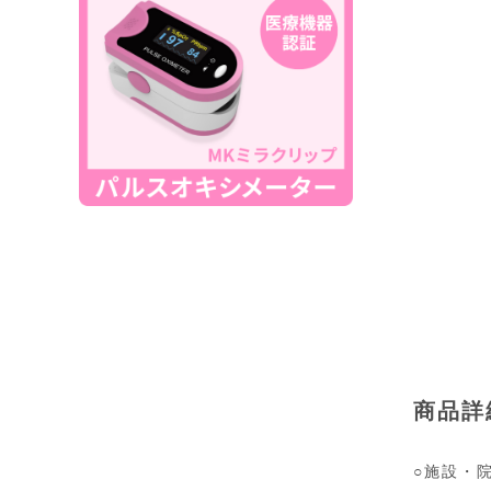
商品詳
○施設・