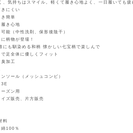
く、気持ちはスマイル。軽くて履き心地よく、一日履いても疲
ずきにくい
履き簡単
い履き心地
い可能（中性洗剤、保形後陰干）
品に柄物が登場！
 誰にも馴染める和柄 懐かしい七宝柄で楽しんで
トで足全体に優しくフィット
防臭加工
工
インソール（メッシュコンビ）
3E
シーズン用
サイズ販売、片方販売
材料
綿100％