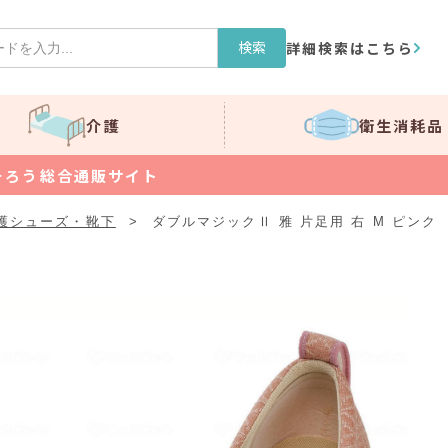
検索
詳細検索はこちら
介護
衛生消耗品
そろう総合通販サイト
護シューズ・靴下
>
ダブルマジックⅡ 雅 片足用 右 M ピンク