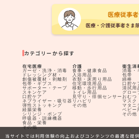
カテゴリーから探す
在宅医療
介護
衛生消
ガーゼ・洗浄・消毒
食事・健康食品
消毒・
ドレッシング材・
入浴用品
包帯
創傷被覆材・剥離剤
衣類・床周り用品
綿棒
包帯・ギプス
住宅環境用品
口腔ケ
サポーター・テープ
移動・歩行用品
清拭用
スキンケア
トイレ用品
グロー
口腔ケア
見守り・徘徊センサー
おむつ
ネブライザー・吸引器
リハビリ
マスク
弾性ストッキング
その他
マタニ
経腸栄養
ベビー
シリンジ・ポンプ
その他
呼吸器・訓練機器
食品・栄養
その他
当サイトでは利用体験の向上およびコンテンツの最適な提供