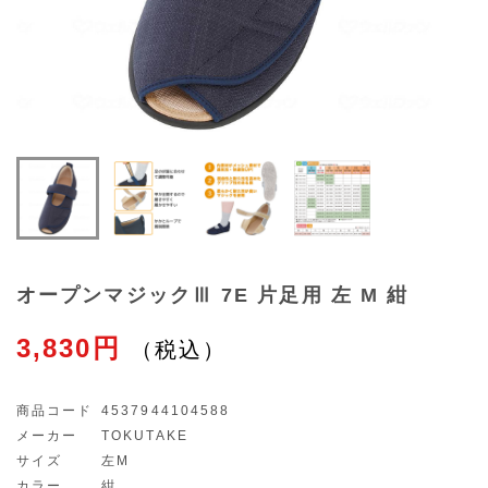
オープンマジックⅢ 7E 片足用 左 M 紺
3,830円
商品コード
4537944104588
メーカー
TOKUTAKE
サイズ
左M
カラー
紺