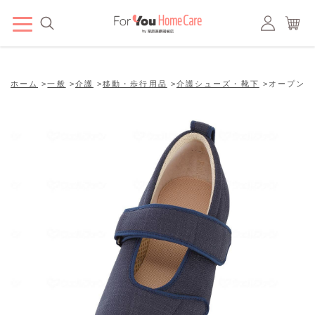
ホーム
>
一般
>
介護
>
移動・歩行用品
>
介護シューズ・靴下
>
オープンマジ