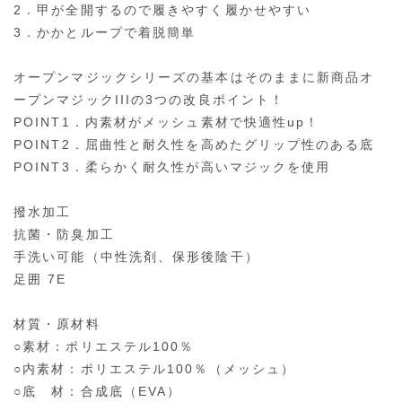
2．甲が全開するので履きやすく履かせやすい
3．かかとループで着脱簡単
オープンマジックシリーズの基本はそのままに新商品オ
ープンマジックIIIの3つの改良ポイント！
POINT1．内素材がメッシュ素材で快適性up！
POINT2．屈曲性と耐久性を高めたグリップ性のある底
POINT3．柔らかく耐久性が高いマジックを使用
撥水加工
抗菌・防臭加工
手洗い可能（中性洗剤、保形後陰干）
足囲 7E
材質・原材料
○素材：ポリエステル100％
○内素材：ポリエステル100％（メッシュ）
○底 材：合成底（EVA）