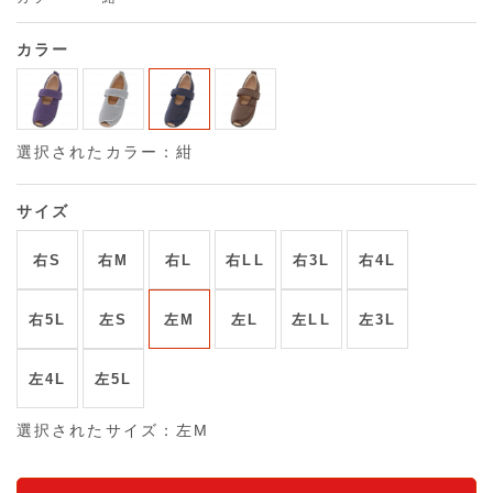
カラー
選択されたカラー：紺
サイズ
右S
右M
右L
右LL
右3L
右4L
右5L
左S
左M
左L
左LL
左3L
左4L
左5L
選択されたサイズ：左M