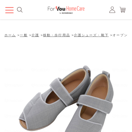
ホーム
>
一般
>
介護
>
移動・歩行用品
>
介護シューズ・靴下
>
オープンマジ