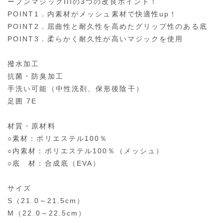
ープンマジックIIIの3つの改良ポイント！
POINT1．内素材がメッシュ素材で快適性up！
POINT2．屈曲性と耐久性を高めたグリップ性のある底
POINT3．柔らかく耐久性が高いマジックを使用
撥水加工
抗菌・防臭加工
手洗い可能（中性洗剤、保形後陰干）
足囲 7E
材質・原材料
○素材：ポリエステル100％
○内素材：ポリエステル100％（メッシュ）
○底 材：合成底（EVA）
サイズ
S（21.0～21.5cm）
M（22.0～22.5cm）