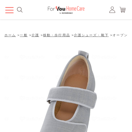
ホーム
>
一般
>
介護
>
移動・歩行用品
>
介護シューズ・靴下
>
オープンマジ