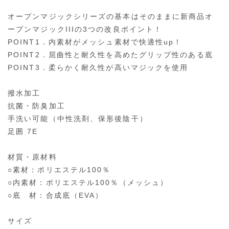
オープンマジックシリーズの基本はそのままに新商品オ
ープンマジックIIIの3つの改良ポイント！
POINT1．内素材がメッシュ素材で快適性up！
POINT2．屈曲性と耐久性を高めたグリップ性のある底
POINT3．柔らかく耐久性が高いマジックを使用
撥水加工
抗菌・防臭加工
手洗い可能（中性洗剤、保形後陰干）
足囲 7E
材質・原材料
○素材：ポリエステル100％
○内素材：ポリエステル100％（メッシュ）
○底 材：合成底（EVA）
サイズ