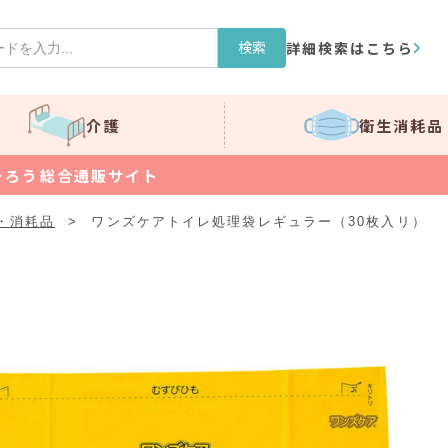
検索
詳細検索はこちら
介護
衛生消耗品
そろう総合通販サイト
・消耗品
>
ワンズケアトイレ処理袋レギュラー（30枚入リ）