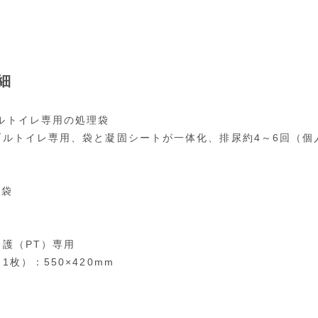
細
ルトイレ専用の処理袋
ブルトイレ専用、袋と凝固シートが一体化、排尿約4～6回（個
8袋
介護（PT）専用
1枚）：550×420mm