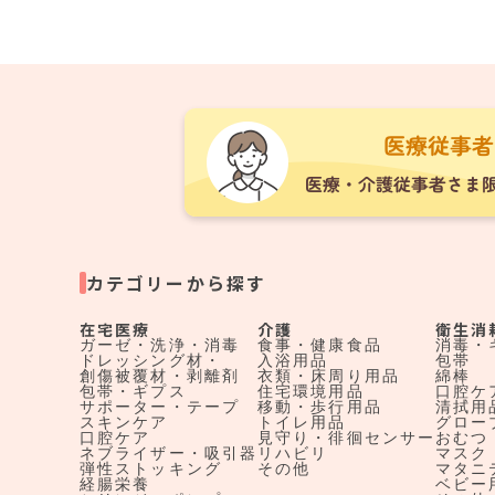
カテゴリーから探す
在宅医療
介護
衛生消
ガーゼ・洗浄・消毒
食事・健康食品
消毒・
ドレッシング材・
入浴用品
包帯
創傷被覆材・剥離剤
衣類・床周り用品
綿棒
包帯・ギプス
住宅環境用品
口腔ケ
サポーター・テープ
移動・歩行用品
清拭用
スキンケア
トイレ用品
グロー
口腔ケア
見守り・徘徊センサー
おむつ
ネブライザー・吸引器
リハビリ
マスク
弾性ストッキング
その他
マタニ
経腸栄養
ベビー