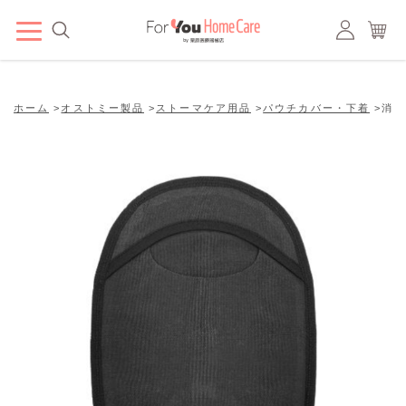
ホーム
>
オストミー製品
>
ストーマケア用品
>
パウチカバー・下着
>
消臭