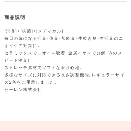
商品説明
[消臭]+[抗菌]+[メディカル]
毎日の気になる汗臭･体臭･加齢臭･生乾き臭･生活臭のニ
オイケア対策に｡
セラミックスでニオイを吸着･金属イオンで分解･Wのス
ピード消臭!
ストレッチ素材でソフトな着け心地｡
多様なサイズに対応できる長さ調整機能｡レギュラーサイ
ズ2色をご用意しました｡
セーレン株式会社