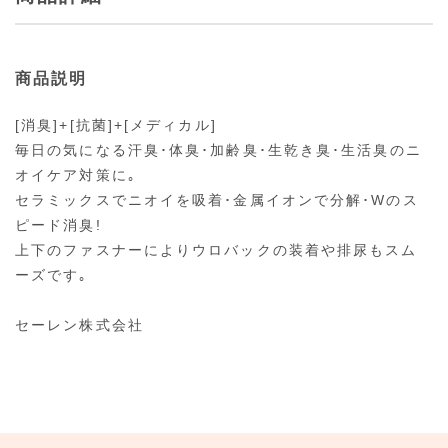
商品説明
[消臭]+[抗菌]+[メディカル]
毎日の気になる汗臭･体臭･加齢臭･生乾き臭･生活臭のニ
オイケア対策に｡
セラミックスでニオイを吸着･金属イオンで分解･Wのス
ピード消臭!
上下のファスナーによりウロバックの装着や排尿もスム
ーズです｡
セーレン株式会社