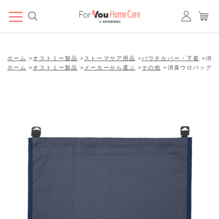
ホーム
>
オストミー製品
>
ストーマケア用品
>
パウチカバー・下着
>
消臭
ホーム
>
オストミー製品
>
メーカーから選ぶ
>
その他
>
消臭ウロバッグカ