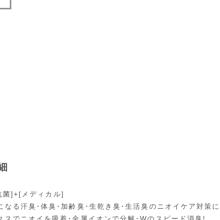
細
[抗菌]+[メディカル]
になる汗臭･体臭･加齢臭･生乾き臭･生活臭のニオイケア対策に
クスでニオイを吸着･金属イオンで分解･Wのスピード消臭!