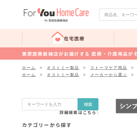
在宅医療
栗原医療器械店がお届けする 医療・介護用品が
ホーム
>
オストミー製品
>
ストーマケア用品
>
ホーム
>
オストミー製品
>
メーカーから選ぶ
>
検索
詳細検索はこちら
カテゴリーから探す