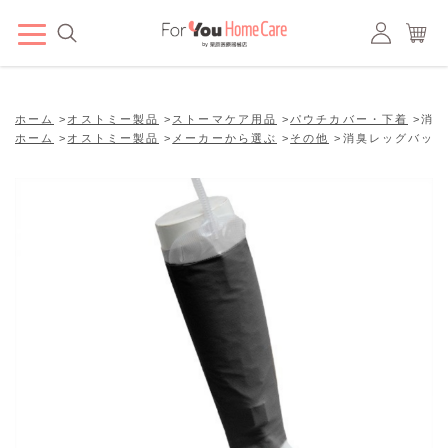
ホーム
>
オストミー製品
>
ストーマケア用品
>
パウチカバー・下着
>
消臭
ホーム
>
オストミー製品
>
メーカーから選ぶ
>
その他
>
消臭レッグバッグ