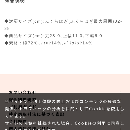
商品説明
◆対応サイズ(cm):ふくらはぎ(ふくらはぎ最大周囲)32-
38
◆商品サイズ(cm):丈28.0､上幅11.0､下幅9.0
◆素材：綿72％､ﾅｲﾛﾝ14%､ﾎﾟﾘｳﾚﾀﾝ14%
お問い合わせ
総合利用規約
当サイトでは利用体験の向上およびコンテンツの最適な
ご利用ガイド
提供、トラフィックの分析を目的としてCookieを使用し
特定商取引法に基づく表記
ています。
会社概要
サイトの閲覧を継続された場合、Cookieの利用に同意し
個人情報保護ポリシー